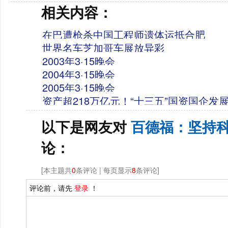
相关内容：
在巴遭枪杀中国工程师遗体运抵合肥
世界名车芝加哥车展放异彩
2003年3·15晚会
2004年3·15晚会
2005年3·15晚会
资产超218万亿元！“十三五”国资国企发
以下是网友对
百德福：坚持
论：
[本主题共
0
条评论 | 每页显示
8
条评论]
评论前，请先
登录
！