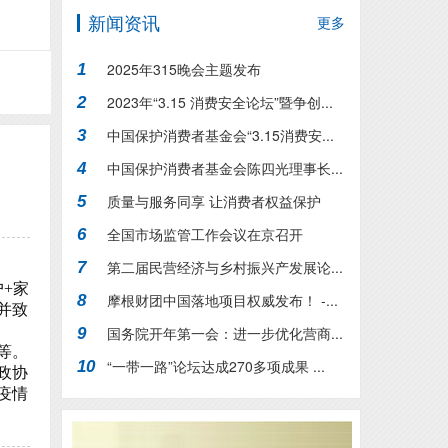
新闻资讯
更多
2025年315晚会主题发布
1
2023年“3.15 消费安全论坛”暨争创...
2
中国保护消费者基金会“3.15消费安...
3
中国保护消费者基金会陈四光理事长...
4
质量与服务同享 让消费者权益保护
5
行...
全国市场监管工作会议在京召开
6
第二届民营经济与乡村振兴产发展论...
7
户+家
摩根财团中国落地项目权威发布！ -...
8
并致
国务院开年第一会：进一步优化营商...
9
等。
“一带一路”论坛达成270多项成果 ...
10
政协
疫情