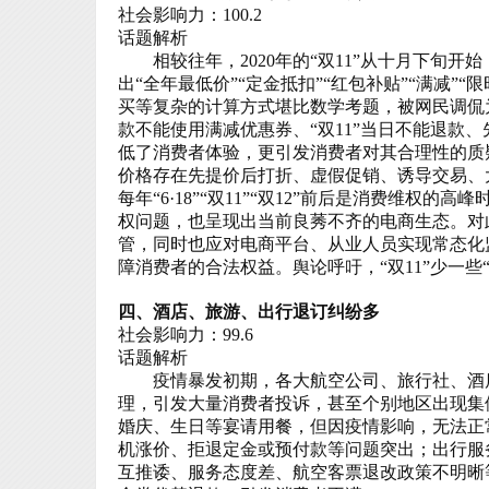
社会影响力：100.2
话题解析
相较往年，2020
年的“双
11
”从十月下旬开始
出“全年最低价”“定金抵扣”“红包补贴”“满减
买等复杂的计算方式堪比数学考题，被网民调侃
款不能使用满减优惠券、“双
11
”当日不能退款、
低了消费者体验，更引发消费者对其合理性的质
价格存在先提价后打折、虚假促销、诱导交易、
每年“
6
·
18
”“双
11
”“双
12
”前后是消费维权的高峰
权问题，也呈现出当前良莠不齐的电商生态。对
管，同时也应对电商平台、从业人员实现常态化
障消费者的合法权益。舆论呼吁，“双
11
”少一些
四、酒店、旅游、出行退订纠纷多
社会影响力：99.6
话题解析
疫情暴发初期，各大航空公司、旅行社、酒店
理，引发大量消费者投诉，甚至个别地区出现集
婚庆、生日等宴请用餐，但因疫情影响，无法正
机涨价、拒退定金或预付款等问题突出；出行服
互推诿、服务态度差、航空客票退改政策不明晰