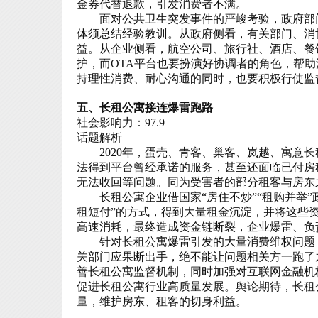
金券代替退款，引发消费者不满。
面对公共卫生突发事件的严峻考验，政府部门
体须总结经验教训。从政府侧看，有关部门、消
益。从企业侧看，航空公司、旅行社、酒店、餐
护，而
OTA
平台也要扮演好协调者的角色，帮助
持理性消费、耐心沟通的同时，也要积极行使监
五、长租公寓接连爆雷跑路
社会影响力：97.9
话题解析
2020
年，蛋壳、青客、巢客、岚越、寓意长
法得到平台曾经承诺的服务，甚至还面临已付房
无法收回等问题。同为受害者的部分租客与房东
长租公寓企业借国家“房住不炒”“租购并举”
租短付”的方式，得到大量租金沉淀，并将这些
高速消耗，最终造成资金链断裂，企业爆雷、负
针对长租公寓爆雷引发的大量消费维权问题，
关部门应果断出手，绝不能让问题相关方一跑了
善长租公寓监督机制，同时加强对互联网金融机
促进长租公寓行业高质量发展。舆论期待，长租
量，维护房东、租客的切身利益。