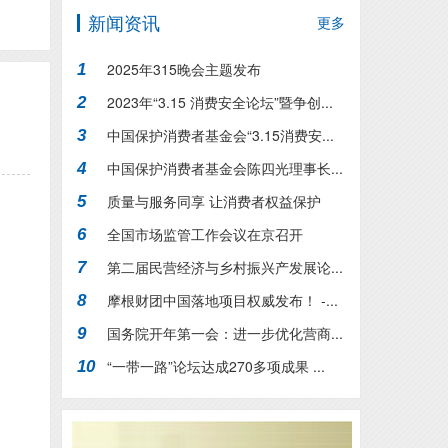
新闻资讯
更多
2025年315晚会主题发布
1
2023年“3.15 消费安全论坛”暨争创...
2
中国保护消费者基金会“3.15消费安...
3
中国保护消费者基金会陈四光理事长...
4
质量与服务同享 让消费者权益保护
5
行...
全国市场监管工作会议在京召开
6
第二届民营经济与乡村振兴产发展论...
7
摩根财团中国落地项目权威发布！ -...
8
国务院开年第一会：进一步优化营商...
9
“一带一路”论坛达成270多项成果 ...
10