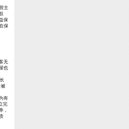
营主
权
益保
在保
客无
屋也
长
金被
为有
立完
率，
质