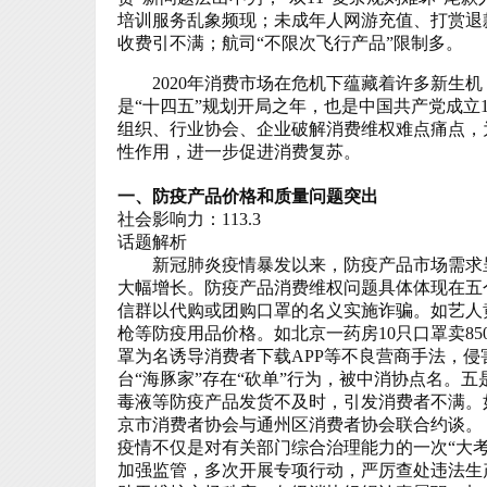
培训服务乱象频现；未成年人网游充值、打赏退
收费引不满；航司“不限次飞行产品”限制多。
2020
年消费市场在危机下蕴藏着许多新生机
是“十四五”规划开局之年，也是中国共产党成立
组织、行业协会、企业破解消费维权难点痛点，
性作用，进一步促进消费复苏。
一、防疫产品价格和质量问题突出
社会影响力：113.3
话题解析
新冠肺炎疫情暴发以来，防疫产品市场需求呈
大幅增长。防疫产品消费维权问题具体体现在五
信群以代购或团购口罩的名义实施诈骗。如艺人
枪等防疫用品价格。如北京一药房
10
只口罩卖
85
罩为名诱导消费者下载
APP
等不良营商手法，侵
台“海豚家”存在“砍单”行为，被中消协点名。
毒液等防疫产品发货不及时，引发消费者不满。
京市消费者协会与通州区消费者协会联合约谈。
疫情不仅是对有关部门综合治理能力的一次“大考
加强监管，多次开展专项行动，严厉查处违法生