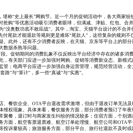
，堪称“史上最长”网购节。近一个月的促销活动中，各大商家纷
”“限时抢购”等优惠活动吸引消费者眼球，但满减、津贴、红包、合
为“没奥数功底不敢应战”。其中，淘宝、天猫平台设计的不合并
先付尾款才能退款等规则更是难坏“尾款人”，这些复杂的规则不
疑。此外，还有不少消费者反映，在天猫、京东等平台上的部分
大数据杀熟等问题。
时段。促销期间的消费乱象不仅反映出平台经济中存在的诸多消
此，有关部门应进一步加强对网购、促销等消费新业态、新模式
监管；电商平台应进一步加强自身运营管理，规范经营活动，全
“套路”与“算计”，多一些“真诚”与“实惠”。
、餐饮企业、OTA
平台退改需求激增，但由于退改订单无法及
体维权现象。具体来看，餐饮服务方面，部分消费者预订了年夜
常聚餐，退订时与商家发生纠纷的情况较多；住宿方面，个别酒
务方面，航空客票退票难、航空订单处理慢、航空公司和
OTA
平
等投诉量较高；旅游服务方面，部分平台、旅行社退款不及时或