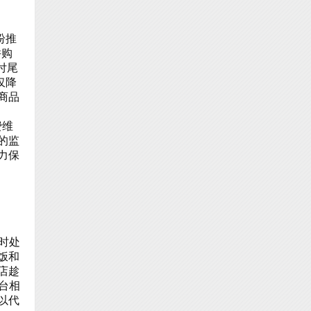
纷推
并购
付尾
仅降
商品
费维
的监
力保
时处
饭和
店趁
台相
以代