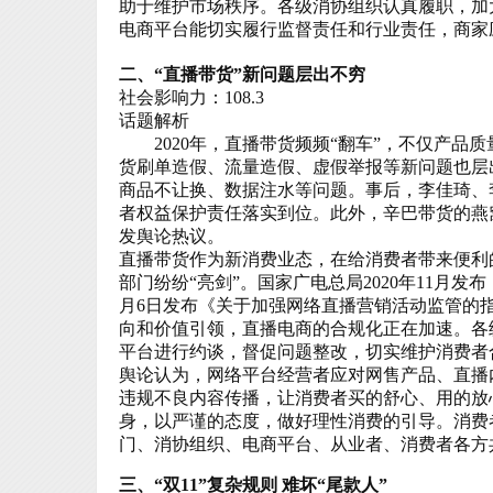
助于维护市场秩序。各级消协组织认真履职，加
电商平台能切实履行监督责任和行业责任，商家
二、“直播带货”新问题层出不穷
社会影响力：108.3
话题解析
2020
年，直播带货频频“翻车”，不仅产品
货刷单造假、流量造假、虚假举报等新问题也层
商品不让换、数据注水等问题。事后，李佳琦、
者权益保护责任落实到位。此外，辛巴带货的燕
发舆论热议。
直播带货作为新消费业态，在给消费者带来便利
部门纷纷“亮剑”。国家广电总局
2020
年
11
月发布
月
6
日发布
《
关于加强网络直播营销活动监管的
向和价值引领，直播电商的合规化正在加速。各
平台进行约谈，督促问题整改，切实维护消费者
舆论认为，网络平台经营者应对网售产品、直播
违规不良内容传播，让消费者买的舒心、用的放
身，以严谨的态度，做好理性消费的引导。消费
门、消协组织、电商平台、从业者、消费者各方
三、“双
11
”复杂规则 难坏“尾款人”