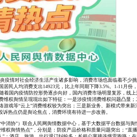
肺炎疫情对社会经济生活产生诸多影响，消费市场也面临着不少挑
全国居民人均消费支出
14923元，比上年同期下降
3.5%。
1-11月份
%。随着国内疫情防控形势逐步向好，国内消费市场明显复苏，线上
，消费维权舆情呈现现出如下特征：一是涉疫情消费维权问题凸显；
络游戏等“云上”消费维权较为突出；三是新业务、新模式带来新
统投诉热点仍是舆论焦点，消费环境有待进一步改善。
“中消协”）联合人民网舆情数据中心，基于大数据平台数据与舆
费维权舆情热点”，分别是：防疫产品价格和质量问题突出；“直
款人”；酒店、旅游、出行退订纠纷多；长租公寓接连爆雷跑路；在