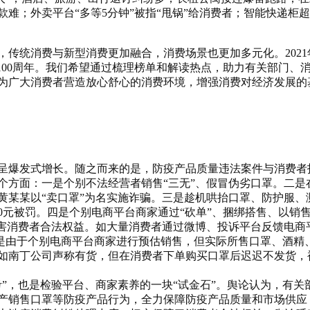
款难；外卖平台“多等
5
分钟”被指“甩锅”给消费者；智能快递柜
，传统消费与新型消费更加融合，消费场景也更加多元化。
2021
100
周年。我们希望通过梳理榜单和解读热点，助力有关部门、
为广大消费者营造放心舒心的消费环境，增强消费对经济发展的
爆发式增长。随之而来的是，防疫产品质量违法案件与消费者
个方面：一是个别不法经营者销售“三无”、假冒伪劣口罩。二是
黄某某以“卖口罩”为名实施诈骗。三是趁机哄抬口罩、防护服、
0
元被罚。四是个别电商平台商家通过“砍单”、捆绑搭售、以销
害消费者合法权益。如大量消费者通过微博、投诉平台反馈电商
五是由于个别电商平台商家进行预估销售，但实际所售口罩、酒精
如南丁公司声称有货，但在消费者下单购买口罩后迟迟不发货，
”，也是检验平台、商家素养的一块“试金石”。舆论认为，有关
产销售口罩等防疫产品行为，全力保障防疫产品质量和市场供应