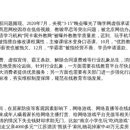
题频现。2020
年
7
月，央视“
3
·
15
”晚会曝光了嗨学网虚假承诺
而思网校因存在低俗视频、教唆早恋等突出问题，被北京网信办
语学习机构“阿卡索外教网”被曝外教教学质量差，迟到、玩手机
”被指擅自修改课程属性，主修课缩水变身口语课。
10
月，“优胜
师薪资也被拖欠。
12
月，“学霸君”被指经营不善、学员申请退款
、虚假宣传、霸王条款、解除合同退费难等行业乱象丛生，消
”也饱受舆论诟病。针对行业乱象，一方面需要在线教育平台尽快
大消费者提供优质服务；另一方面也需要有关部门进一步强化行
标准，夯实维权制度保障，规范在线教育市场发展。
间，在居家防疫等客观因素影响下，网络游戏、网络直播等在线
未成年人瞒着家长给网络主播打赏、给网络游戏平台充值等相关
的情况下失去钱财却求助无门。比如“南京小学生玩‘吃鸡游戏’
刷走父亲
4000
多元”“江苏泗洪‘熊孩子’刷礼物花掉家中
40
万元卖房