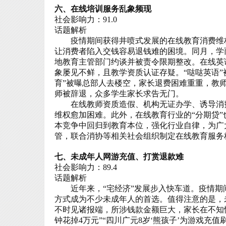
六、在线培训服务乱象频现
社会影响力：91.0
话题解析
疫情期间获得井喷式发展的在线教育消费维权问
让消费者陷入交钱容易退钱难的困境。同月，学
地教育主管部门约谈并被责令限期整改。在线英
象屡见不鲜，且教学资质认证存疑。“哒哒英语
育”被曝总部人去楼空，家长退费困难重重，教
师被辞退，众多学生家长求告无门。
在线教师资质造假、机构无证办学、诱导消费
维权愈加困难。此外，在线教育行业的“分期贷
本竞争中回归到教育本位，强化行业自律，为广
管，联合消协等相关社会组织制定在线教育服务
七、未成年人网游充值、打赏退款难
社会影响力：89.4
话题解析
近年来，“宅经济”发展步入快车道。疫情期
方式成为不少未成年人的首选。值得注意的是，
不时见诸报端，所涉钱款金额巨大，家长在不知情
钟花掉
4
万元”“四川广元
8
岁‘熊孩子’为游戏充值