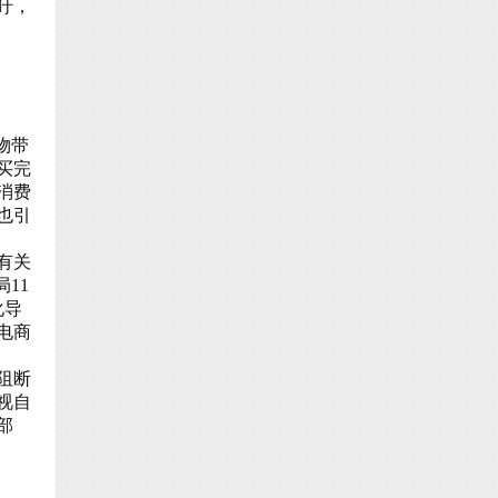
吁，
物带
买完
消费
也引
有关
11
化导
电商
阻断
视自
部