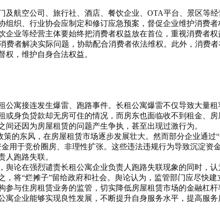
及航空公司、旅行社、酒店、餐饮企业、OTA
平台、景区等经
协组织、行业协会应制定和修订应急预案，督促企业维护消费者
饮企业等经营主体要始终把消费者权益放在首位，重视消费者权
消费者解决实际问题，协助配合消费者依法维权。此外，消费者
督权，维护自身合法权益。
租公寓接连发生爆雷、跑路事件。长租公寓爆雷不仅导致大量租
租或身负贷款却无房可住的情况，而房东也面临收不到租金、房
之间还因为房屋租赁的问题产生争执，甚至出现过激行为。
政策的东风，在房屋租赁市场逐步发展壮大。然而部分企业通过“
资金用于竞价圈房、非理性扩张。这些违法违规行为导致沉淀资
责人跑路失联。
舆论在强烈谴责长租公寓企业负责人跑路失联现象的同时，认
之，将“烂摊子”留给政府和社会。舆论认为，监管部门应尽快建
构参与住房租赁业务的监管，切实降低房屋租赁市场的金融杠杆
公寓企业能够实现良性发展，不断提升自身服务水平，提高服务