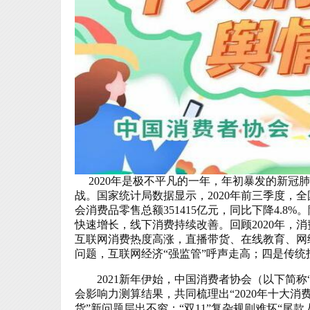
2020年是极不平凡的一年，年初暴发的新冠
战。
国家统计局数据显示，2020年前三季度，
会消费品零售总额
351415亿元，同比下降
4.8
快速增长，线下消费持续改善。
回顾2020年
互联网消费热度高涨，
直播带货、在线教育、网
问题，互联网经济“强监管”呼声走高；四是传
2021
新年伊始，中国消费者协会（以下简称
会影响力测算结果，共同梳理出“
2020
年十大消
货”新问题层出不穷；“双
11
”复杂规则难坏“尾