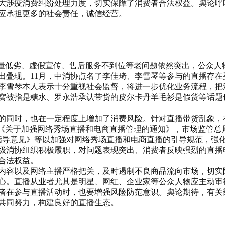
大涉疫消费纠纷处理力度，切实保障了消费者合法权益。舆论呼
应承担更多的社会责任，诚信经营。
质量低劣、虚假宣传、售后服务不到位等老问题依然突出，公众人
出叠现。
1
1
月，中消协点名了李佳琦、李雪琴等参与的直播存在
李雪琴本人表示十分重视社会监督，将进一步优化业务流程，把
窝被指是糖水、罗永浩承认带货的皮尔卡丹羊毛衫是假货等话题
的同时，也在一定程度上增加了消费风险。针对直播带货乱象，
《关于加强网络秀场直播和电商直播管理的通知》，
市场监管总局
指导意见》
等以加强对网络秀场直播和电商直播的引导规范，强
级消协组织积极履职，对问题表现突出、消费者反映强烈的直播
合法权益。
内容以及网络主播严格把关，及时遏制不良商品流向市场，切实
心。直播从业者尤其是明星、网红、企业家等公众人物应主动审
者在参与直播活动时，也要增强风险防范意识。舆论期待，有关
共同努力，构建良好的直播生态。