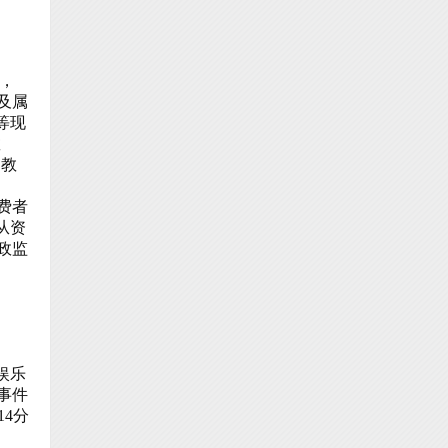
，
及属
等现
教
、教
费者
从资
政监
娱乐
事件
14
分